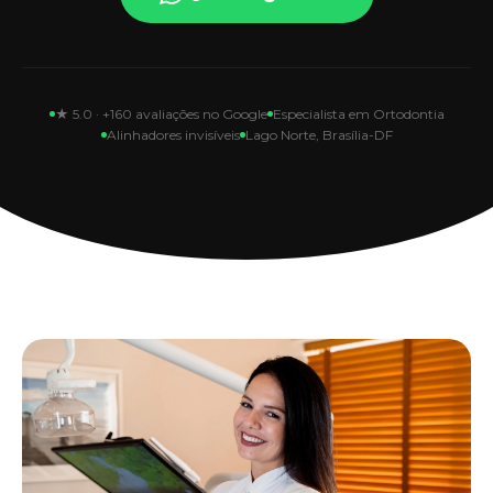
★ 5.0 · +160 avaliações no Google
Especialista em Ortodontia
Alinhadores invisíveis
Lago Norte, Brasília-DF