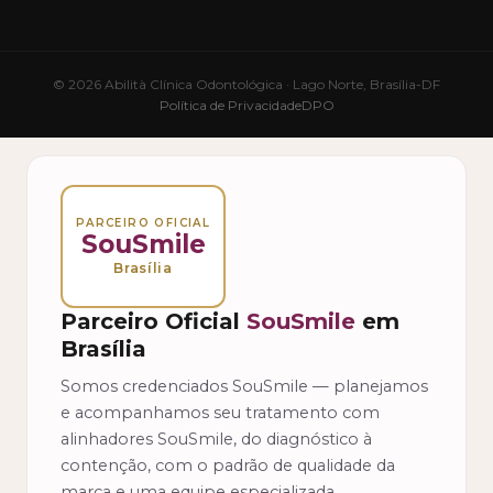
© 2026 Abilità Clínica Odontológica · Lago Norte, Brasília-DF
Política de Privacidade
DPO
PARCEIRO OFICIAL
SouSmile
Brasília
Parceiro Oficial
SouSmile
em
Brasília
Somos credenciados SouSmile — planejamos
e acompanhamos seu tratamento com
alinhadores SouSmile, do diagnóstico à
contenção, com o padrão de qualidade da
marca e uma equipe especializada.