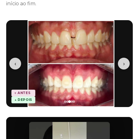
início ao fim.
‹
›
↑ ANTES
↓ DEPOIS