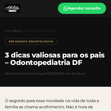
Agendar consulta
Início
/
Blog
/
Prevenção Odontológica
PREVENÇÃO ODONTOLÓGICA
3 dicas valiosas para os pais
– Odontopediatria DF
Abilità Clínica Odontológica
13/12/2023
3 min de leitura
O segredo para essa novidade na vida de toda a
família se chama acolhimento. Não é hora de