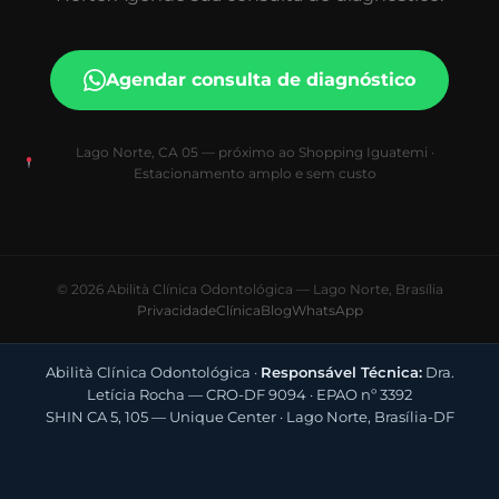
Agendar consulta de diagnóstico
Lago Norte, CA 05 — próximo ao Shopping Iguatemi ·
Estacionamento amplo e sem custo
© 2026 Abilità Clínica Odontológica — Lago Norte, Brasília
Privacidade
Clínica
Blog
WhatsApp
Abilità Clínica Odontológica ·
Responsável Técnica:
Dra.
Letícia Rocha — CRO-DF 9094 · EPAO nº 3392
SHIN CA 5, 105 — Unique Center · Lago Norte, Brasília-DF