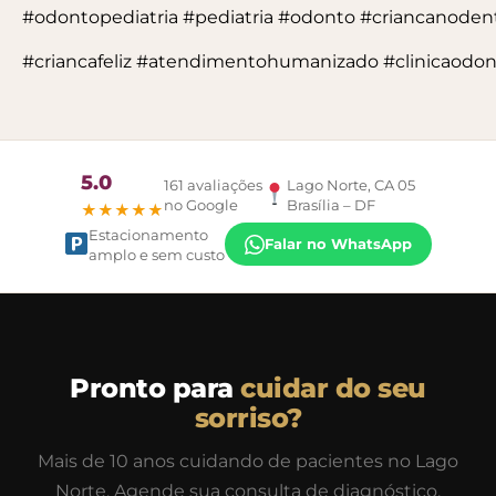
#odontopediatria
#pediatria
#odonto
#criancanodent
#criancafeliz
#atendimentohumanizado
#clinicaodon
5.0
161 avaliações
Lago Norte, CA 05
no Google
Brasília – DF
★★★★★
Estacionamento
Falar no WhatsApp
amplo e sem custo
Pronto para
cuidar do seu
sorriso?
Mais de 10 anos cuidando de pacientes no Lago
Norte. Agende sua consulta de diagnóstico.