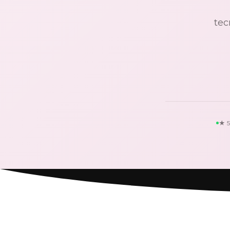
tec
★ 5