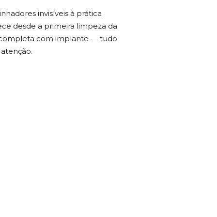
hadores invisíveis à prática
erece desde a primeira limpeza da
ão completa com implante — tudo
atenção.