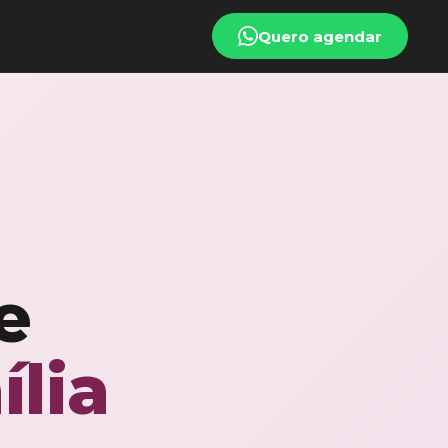
Quero agendar
e
ília