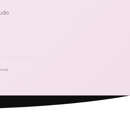
tudo
nível