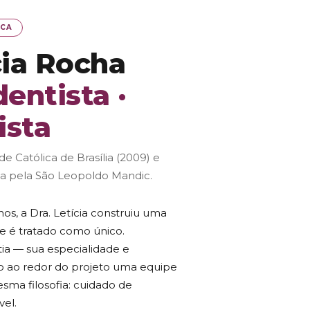
ICA
cia Rocha
dentista ·
ista
e Católica de Brasília (2009) e
ia pela São Leopoldo Mandic.
anos, a Dra. Letícia construiu uma
e é tratado como único.
a — sua especialidade e
do ao redor do projeto uma equipe
sma filosofia: cuidado de
vel.