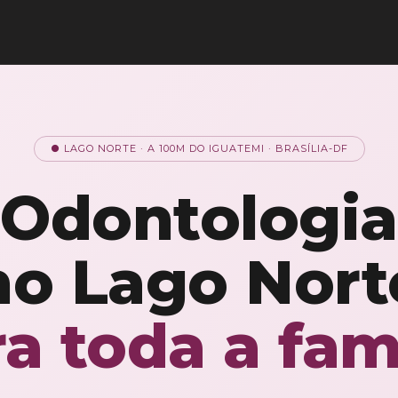
● LAGO NORTE · A 100M DO IGUATEMI · BRASÍLIA-DF
Odontologia
no Lago Nort
a toda a fam