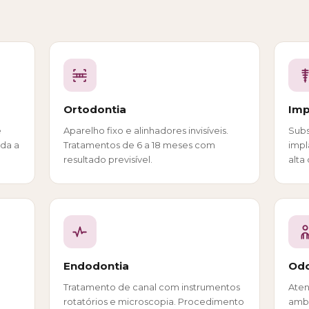
Ortodontia
Imp
e
Aparelho fixo e alinhadores invisíveis.
Subs
da a
Tratamentos de 6 a 18 meses com
impl
resultado previsível.
alta
Endodontia
Odo
Tratamento de canal com instrumentos
Ate
rotatórios e microscopia. Procedimento
ambi