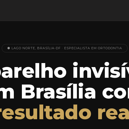
● LAGO NORTE, BRASÍLIA-DF · ESPECIALISTA EM ORTODONTIA
arelho invisí
m Brasília c
resultado rea