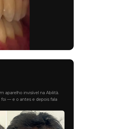
↑ ANTES
↓ DEPOIS
m aparelho invisível na Abilità.
foi — e o antes e depois fala