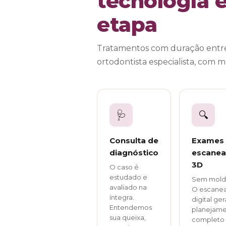
tecnologia
etapa
Tratamentos com duração entre 
ortodontista especialista, com 
🩺
🔍
Consulta de
Exames
diagnóstico
escane
3D
O caso é
estudado e
Sem mold
avaliado na
O escane
íntegra.
digital ger
Entendemos
planejam
sua queixa,
completo