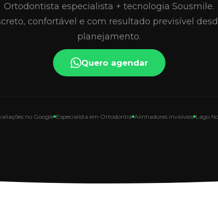
Ortodontista especialista + tecnologia Sousmile.
creto, confortável e com resultado previsível des
planejamento.
Quero agendar
valiações no Google
Especialista em Ortodontia
Alinhadores invisíveis
Lago No