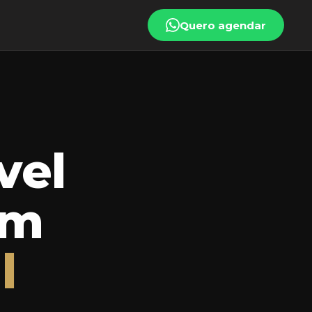
Quero agendar
vel
om
l