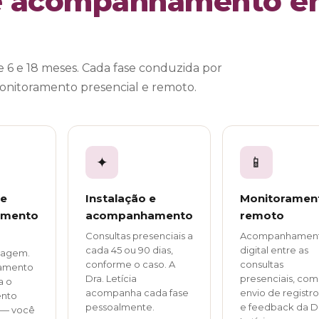
 e acompanhamento e
6 e 18 meses. Cada fase conduzida por
monitoramento presencial e remoto.
✦
📱
 e
Instalação e
Monitoramen
amento
acompanhamento
remoto
Consultas presenciais a
Acompanhamen
cada 45 ou 90 dias,
digital entre as
agem.
conforme o caso. A
consultas
amento
Dra. Letícia
presenciais, com
a o
acompanha cada fase
envio de registro
ento
pessoalmente.
e feedback da D
 — você