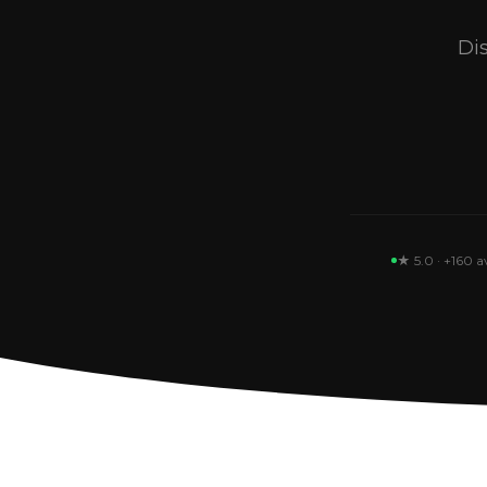
Dis
★ 5.0 · +160 a