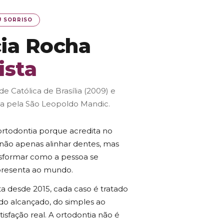
U SORRISO
cia Rocha
ista
e Católica de Brasília (2009) e
ia pela São Leopoldo Mandic.
 ortodontia porque acredita no
 não apenas alinhar dentes, mas
nsformar como a pessoa se
presenta ao mundo.
a desde 2015, cada caso é tratado
do alcançado, do simples ao
isfação real. A ortodontia não é