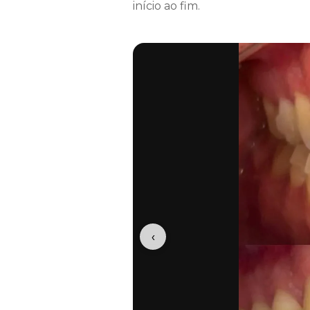
início ao fim.
‹