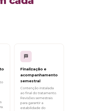
m cada
🏁
to
Finalização e
acompanhamento
semestral
to
Contenção instalada
ao final do tratamento.
Revisões semestrais
s
para garantir a
ra.
estabilidade do