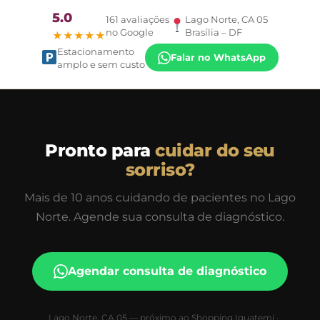
5.0
161 avaliações
Lago Norte, CA 05
no Google
Brasília – DF
★★★★★
Estacionamento
Falar no WhatsApp
amplo e sem custo
Pronto para
cuidar do seu
sorriso?
Mais de 10 anos cuidando de pacientes no Lago
Norte. Agende sua consulta de diagnóstico.
Agendar consulta de diagnóstico
Lago Norte, CA 05 — próximo ao Shopping Iguatemi ·