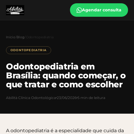
Agendar consulta
Início
/
Blog
/
Odontopediatria
ODONTOPEDIATRIA
Odontopediatria em
Brasília: quando começar, o
que tratar e como escolher
Abilità Clínica Odontológica
23/06/2026
5 min de leitura
A odontopediatria é a especialidade que cuida da