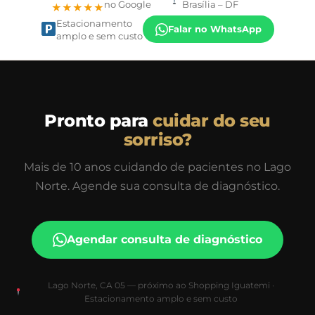
no Google
Brasília – DF
★★★★★
Estacionamento
Falar no WhatsApp
amplo e sem custo
Pronto para
cuidar do seu
sorriso?
Mais de 10 anos cuidando de pacientes no Lago
Norte. Agende sua consulta de diagnóstico.
Agendar consulta de diagnóstico
Lago Norte, CA 05 — próximo ao Shopping Iguatemi ·
Estacionamento amplo e sem custo