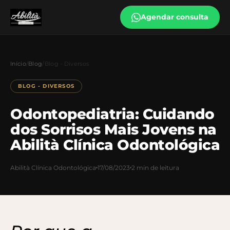
Agendar consulta
Início
/
Blog
/
Blog - Diversos
BLOG - DIVERSOS
Odontopediatria: Cuidando
dos Sorrisos Mais Jovens na
Abilità Clínica Odontológica
Abilità Clínica Odontológica
17/08/2023
2 min de leitura