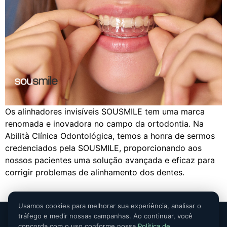
Os alinhadores invisíveis SOUSMILE tem uma marca
renomada e inovadora no campo da ortodontia. Na
Abilità Clínica Odontológica, temos a honra de sermos
credenciados pela SOUSMILE, proporcionando aos
nossos pacientes uma solução avançada e eficaz para
corrigir problemas de alinhamento dos dentes.
Usamos cookies para melhorar sua experiência, analisar o
Abilità Clínica Odontológica ·
Responsável Técnica:
Dra. Letícia
tráfego e medir nossas campanhas. Ao continuar, você
Rocha — CRO-DF 9094 · EPAO nº 3392
concorda com o uso conforme nossa
Política de