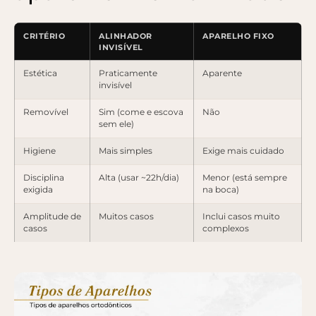
CRITÉRIO
ALINHADOR
APARELHO FIXO
INVISÍVEL
Estética
Praticamente
Aparente
invisível
Removível
Sim (come e escova
Não
sem ele)
Higiene
Mais simples
Exige mais cuidado
Disciplina
Alta (usar ~22h/dia)
Menor (está sempre
exigida
na boca)
Amplitude de
Muitos casos
Inclui casos muito
casos
complexos