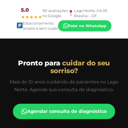
5.0
161 avaliações
Lago Norte, CA 05
no Google
Brasília – DF
★★★★★
Estacionamento
Falar no WhatsApp
amplo e sem custo
Pronto para
cuidar do seu
sorriso?
Mais de 10 anos cuidando de pacientes no Lago
Norte. Agende sua consulta de diagnóstico.
Agendar consulta de diagnóstico