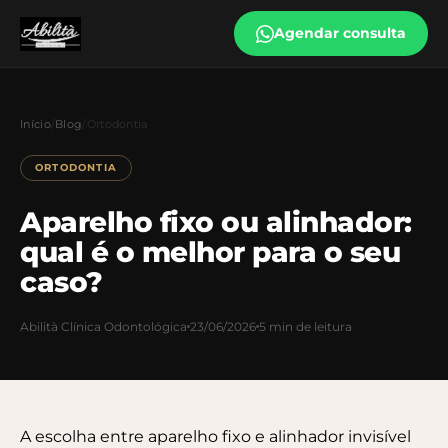
Agendar consulta
Início
/
Blog
/
Ortodontia
ORTODONTIA
Aparelho fixo ou alinhador:
qual é o melhor para o seu
caso?
Abilità Clínica Odontológica
23/06/2026
5 min de leitura
A escolha entre aparelho fixo e alinhador invisível