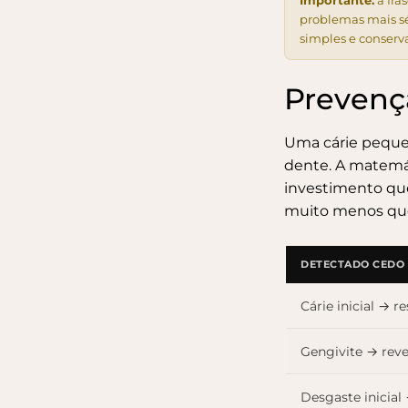
Importante:
a fra
problemas mais s
simples e conserv
Prevenç
Uma cárie pequen
dente. A matemát
investimento que
muito menos qu
DETECTADO CEDO 
Cárie inicial → r
Gengivite → reve
Desgaste inicial