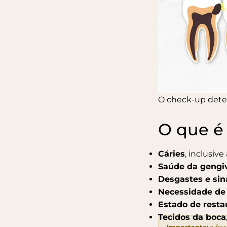
O check-up detec
O que é
Cáries
, inclusiv
Saúde da gengi
Desgastes e sin
Necessidade de
Estado de resta
Tecidos da boca