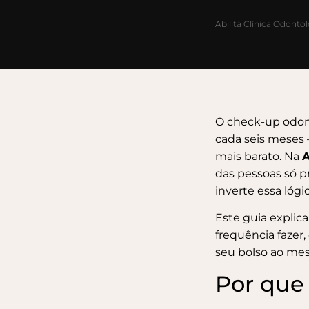
Abilità Clínica Odonto
O check-up odonto
cada seis meses 
mais barato. Na
A
das pessoas só p
inverte essa lógi
Este guia explic
frequência fazer
seu bolso ao m
Por que