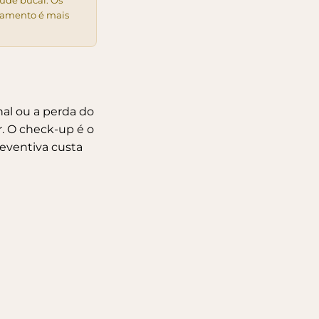
aúde bucal. Os
tamento é mais
nal
ou a perda do
r. O check-up é o
reventiva custa