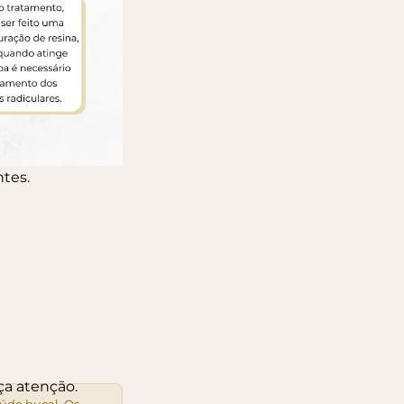
tes.
ça atenção.