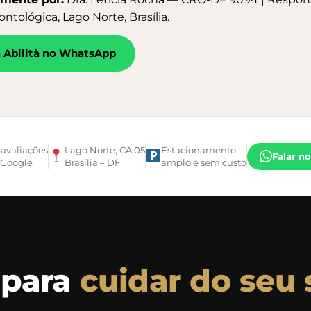
ontológica, Lago Norte, Brasília.
a Abilità no WhatsApp
 avaliações
Lago Norte, CA 05
Estacionamento
Falar n
 Google
Brasília – DF
amplo e sem custo
 para
cuidar do seu 