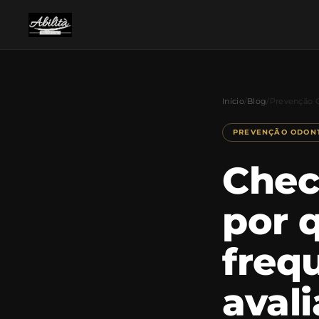
Início
/
Blog
/
Prevenção 
PREVENÇÃO ODON
Chec
por 
freq
aval