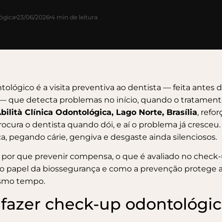
lógica
23/06/2026
4 min de leitura
lógico é a visita preventiva ao dentista — feita antes d
— que detecta problemas no início, quando o tratament
bilità Clínica Odontológica, Lago Norte, Brasília
, refo
rocura o dentista quando dói, e aí o problema já cresceu
ca, pegando cárie, gengiva e desgaste ainda silenciosos.
a por que prevenir compensa, o que é avaliado no check
, o papel da biossegurança e como a prevenção protege a
esmo tempo.
 fazer check-up odontológi