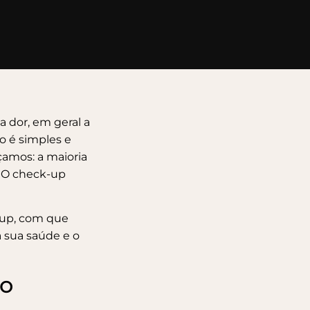
a dor, em geral a
o é simples e
rçamos: a maioria
. O check-up
-up, com que
 sua saúde e o
co