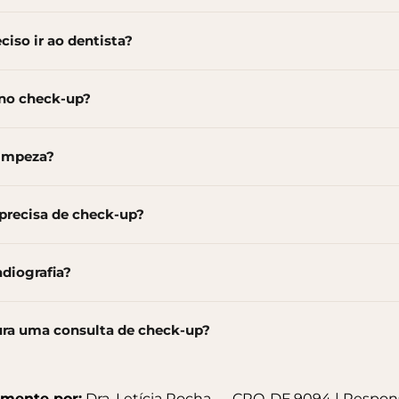
ciso ir ao dentista?
 no check-up?
limpeza?
precisa de check-up?
diografia?
ra uma consulta de check-up?
amente por:
Dra. Letícia Rocha — CRO-DF 9094 | Respons