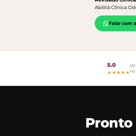
Abilità Clínica Od
Falar com 
5.0
161
no
★★★★★
Pronto