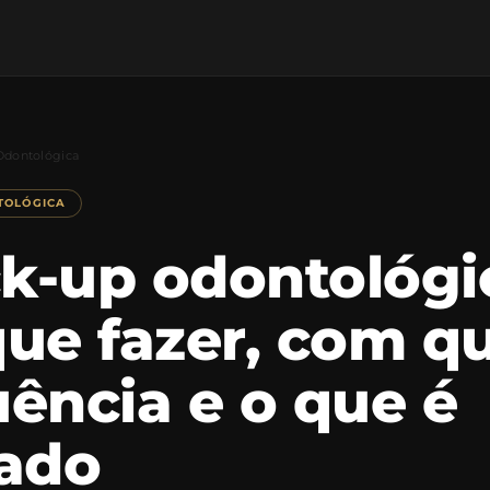
Odontológica
TOLÓGICA
k-up odontológi
que fazer, com q
uência e o que é
iado