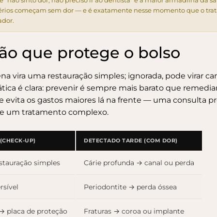
se “não sinto dor, não preciso ir ao dentista” é a maior armadilha da s
érios começam sem dor — e é exatamente nesse momento que o tra
ador.
ão que protege o bolso
a vira uma restauração simples; ignorada, pode virar
ca
ica é clara: prevenir é sempre mais barato que remedia
 evita os gastos maiores lá na frente — uma consulta p
e um tratamento complexo.
(CHECK-UP)
DETECTADO TARDE (COM DOR)
estauração simples
Cárie profunda → canal ou perda
rsível
Periodontite → perda óssea
 → placa de proteção
Fraturas → coroa ou implante