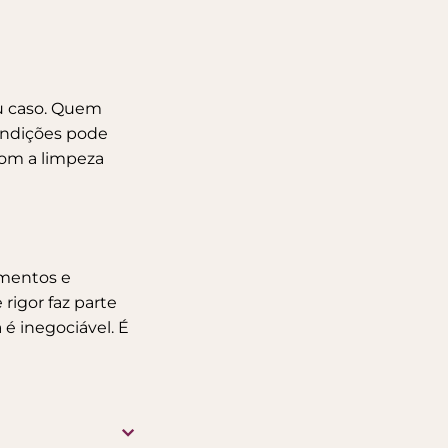
eu caso. Quem
ondições pode
com a
limpeza
umentos e
rigor faz parte
é inegociável. É